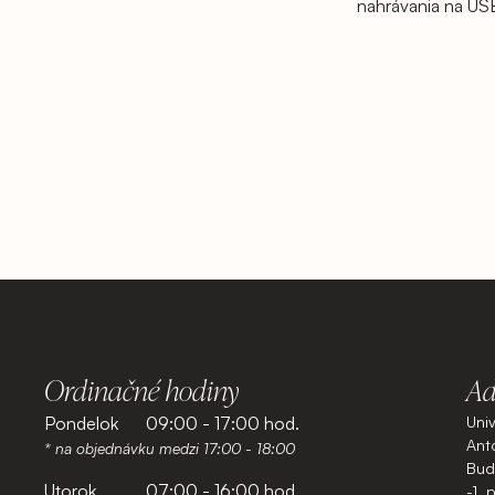
nahrávania na USB
Ordinačné hodiny
Ad
Pondelok
09:00 - 17:00 hod.
Uni
Anto
* na objednávku medzi 17:00 - 18:00
Budo
Utorok
07:00 - 16:00 hod.
-1. 