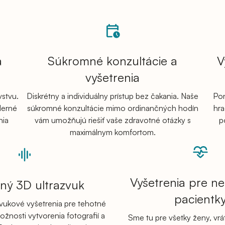
a
Súkromné konzultácie a
V
vyšetrenia
stvu.
Diskrétny a individuálny prístup bez čakania. Naše
Pon
derné
súkromné konzultácie mimo ordinančných hodín
hra
nia
vám umožňujú riešiť vaše zdravotné otázky s
p
maximálnym komfortom.
Vyšetrenia pre n
ný 3D ultrazvuk
pacientk
zvukové vyšetrenia pre tehotné
ožnosti vytvorenia fotografií a
Sme tu pre všetky ženy, vr