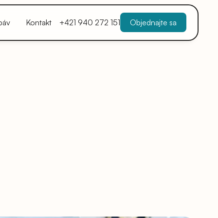
báv
Kontakt
+421 940 272 151
Objednajte sa