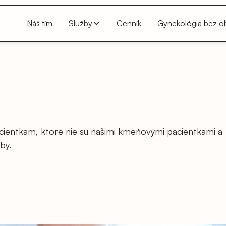
Náš tím
Služby
Cenník
Gynekológia bez o
cientkam, ktoré nie sú našimi kmeňovými pacientkami a
by.