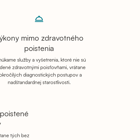
ýkony mimo zdravotného
poistenia
úkame služby a vyšetrenia, ktoré nie sú
dené zdravotnými poisťovňami, vrátane
okročilých diagnostických postupov a
nadštandardnej starostlivosti.
epoistené
y
átane tých bez