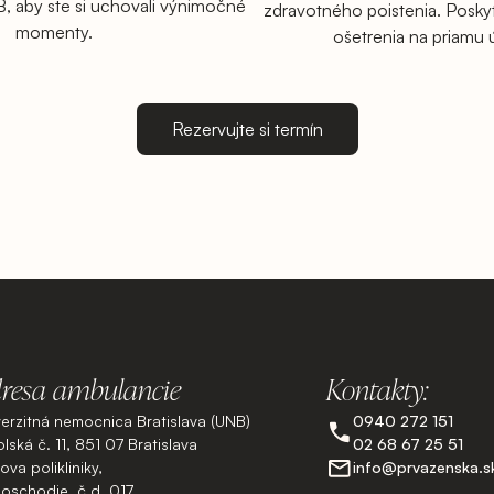
, aby ste si uchovali výnimočné
zdravotného poistenia. Posk
momenty.
ošetrenia na priamu 
Rezervujte si termín
resa ambulancie
Kontakty:
verzitná nemocnica Bratislava (UNB)
0940 272 151
lská č. 11, 851 07 Bratislava
02 68 67 25 51
va polikliniky,
info@prvazenska.s
poschodie, č.d. 017