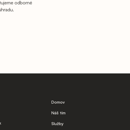
ytujeme odborné
úhradu.
Domov
Náš tím
k
Služby