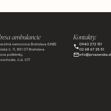
resa ambulancie
Kontakty:
verzitná nemocnica Bratislava (UNB)
0940 272 151
lská č. 11, 851 07 Bratislava
02 68 67 25 51
va polikliniky,
info@prvazenska.s
poschodie, č.d. 017