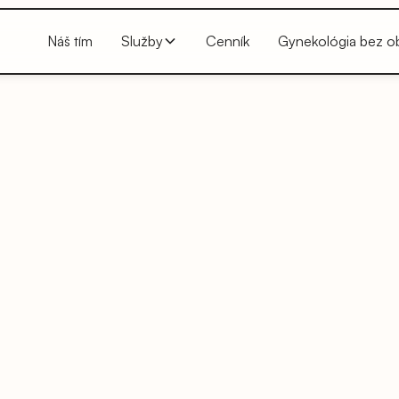
Náš tím
Služby
Cenník
Gynekológia bez o