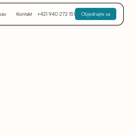
báv
Kontakt
+421 940 272 151
Objednajte sa