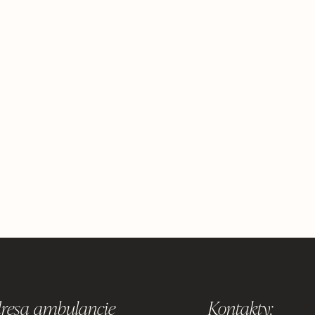
2014 –
v odbo
Od 2018
ženská, 
resa ambulancie
Kontakty: