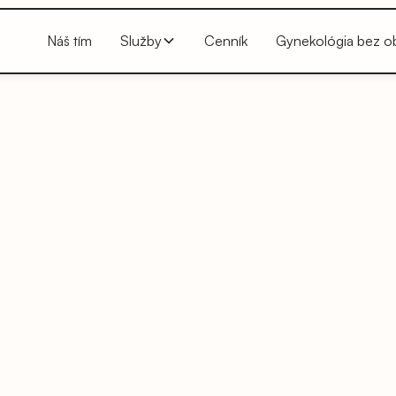
Náš tím
Služby
Cenník
Gynekológia bez o