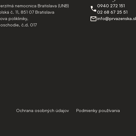
verzitná nemocnica Bratislava (UNB)
0940 272 151
lská č. 11, 851 07 Bratislava
02 68 67 25 51
va polikliniky,
info@prvazenska.s
poschodie, č.d. 017
Ochrana osobných údajov
Podmienky používania