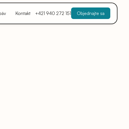
báv
Kontakt
+421 940 272 151
Objednajte sa